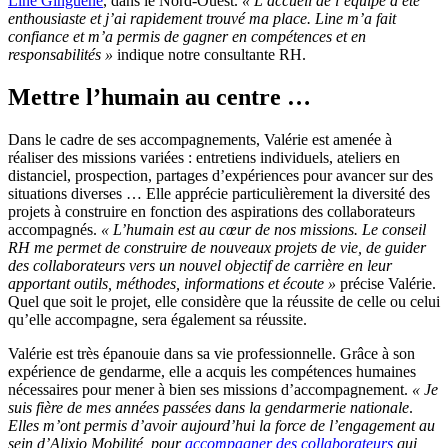
Line Ginguene
, dans le Nord-Ouest.
« L’accueil de l’équipe a été
enthousiaste et j’ai rapidement trouvé ma place.
Line m’a fait
confiance et m’a permis de gagner en compétences et en
responsabilités »
indique notre consultante RH.
Mettre l’humain au centre …
Dans le cadre de ses accompagnements, Valérie est amenée à
réaliser des missions variées : entretiens individuels, ateliers en
distanciel, prospection, partages d’expériences pour avancer sur des
situations diverses … Elle apprécie particulièrement la diversité des
projets à construire en fonction des aspirations des collaborateurs
accompagnés.
« L’humain est au cœur de nos missions. Le conseil
RH me permet de construire de nouveaux projets de vie, de guider
des collaborateurs vers un nouvel objectif de carrière en leur
apportant outils, méthodes, informations et écoute »
précise Valérie.
Quel que soit le projet, elle considère que la réussite de celle ou celui
qu’elle accompagne, sera également sa réussite.
Valérie est très épanouie dans sa vie professionnelle. Grâce à son
expérience de gendarme, elle a acquis les compétences humaines
nécessaires pour mener à bien ses missions d’accompagnement.
« Je
suis fière de mes années passées dans la gendarmerie nationale
.
Elles m’ont permis d’avoir aujourd’hui la force de l’engagement au
sein d’Alixio Mobilité, pour
accompagner des collaborateurs
qui