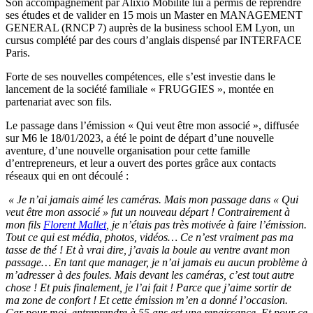
Son accompagnement par Alixio Mobilité lui a permis de reprendre
ses études et de valider en 15 mois un Master en MANAGEMENT
GENERAL (RNCP 7) auprès de la business school EM Lyon, un
cursus complété par des cours d’anglais dispensé par INTERFACE
Paris.
Forte de ses nouvelles compétences, elle s’est investie dans le
lancement de la société familiale « FRUGGIES », montée en
partenariat avec son fils.
Le passage dans l’émission « Qui veut être mon associé », diffusée
sur M6 le 18/01/2023, a été le point de départ d’une nouvelle
aventure, d’une nouvelle organisation pour cette famille
d’entrepreneurs, et leur a ouvert des portes grâce aux contacts
réseaux qui en ont découlé :
« Je n’ai jamais aimé les caméras. Mais mon passage dans « Qui
veut être mon associé » fut un nouveau départ ! Contrairement à
mon fils
Florent Mallet
, je n’étais pas très motivée à faire l’émission.
Tout ce qui est média, photos, vidéos… Ce n’est vraiment pas ma
tasse de thé ! Et à vrai dire, j’avais la boule au ventre avant mon
passage… En tant que manager, je n’ai jamais eu aucun problème à
m’adresser à des foules. Mais devant les caméras, c’est tout autre
chose ! Et puis finalement, je l’ai fait ! Parce que j’aime sortir de
ma zone de confort ! Et cette émission m’en a donné l’occasion.
Car pour moi, entreprendre à 55 ans est une renaissance. Et pour ce