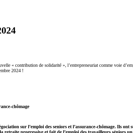
2024
velle « contribution de solidarité », l’entrepreneuriat comme voie d’em
vembre 2024 !
surance-chômage
gociation sur l’emploi des seniors et l’assurance-chômage. Ils ont
 retraite progressive et fait de l’emploi des travailleurs séniors un