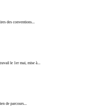
aires des conventions...
avail le 1er mai, mise à...
ien de parcours...