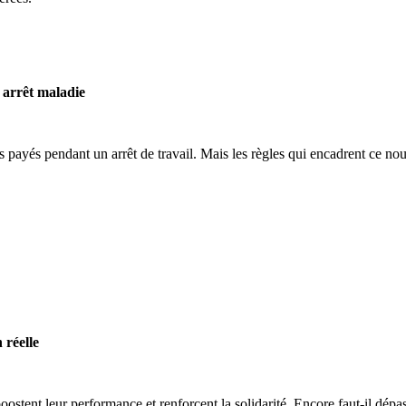
 arrêt maladie
s payés pendant un arrêt de travail. Mais les règles qui encadrent ce no
 réelle
boostent leur performance et renforcent la solidarité. Encore faut-il dépass