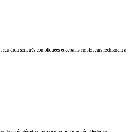
uveau droit sont très compliquées et certains employeurs rechignent à
er les préjugés et savoir saisir les opportunités offertes par